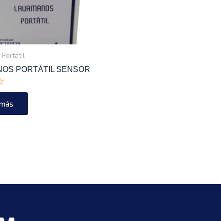
Portatil
NOS PORTÁTIL SENSOR
o
 más